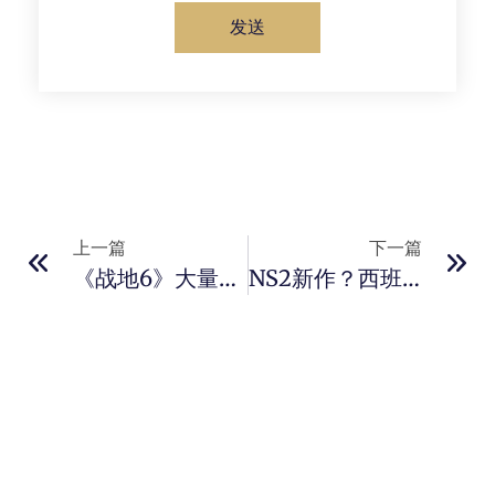
发送
上一篇
下一篇
《战地6》大量概念图疑似泄露 展现硬派军事风格
NS2新作？西班牙零售商疑似曝光四款未公布任天堂新作