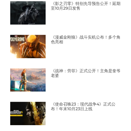
《影之刃零》特别先导预告公开！延期
至10月29日发售
《漫威金刚狼》战斗实机公布！多个角
色亮相
《战神：劳菲》正式公开！主角是奎爷
老婆
《使命召唤23：现代战争4》正式公
布！年末10月23日上线