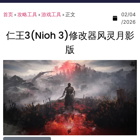
首页
»
攻略工具
»
游戏工具
»
正文
02/04
/2026
仁王3(Nioh 3)修改器风灵月影
版