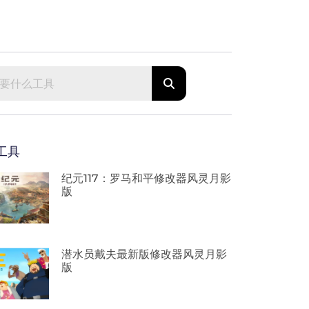
工具
纪元117：罗马和平修改器风灵月影
版
潜水员戴夫最新版修改器风灵月影
版