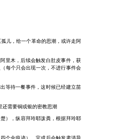
区孤儿，给一个革命的思潮，或许走阿
给阿里木，后续会触发白肚皮事件，获
人（每个只会出现一次，不进行事件会
会出等待一餐事件，这时候已经建立苗
里还需要铜或银的密教思潮
清楚），纵容拜玲耶泼粪，根据拜玲耶
那四个金痕迹），完成后会触发肃清异