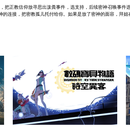
3，把正教信仰放寻思出泼粪事件，选支持，后续密神召唤事件选
和神的连接，把密教孤儿托付给你。如果是放了密神的面容，拜姐