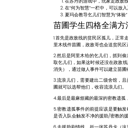
在苏丹的游戏中，玩家走政敌
在“何为智慧”一栏中，可以放
夏玛会教导乞儿们智慧为“体验”
苗圃学生四格全满方
1.首先是政敌线的贫民区孤儿，正
里木线件苗圃，政敌哥也会送贫民区
2.然后是阿里木给的乞儿们，抓到
取乞儿们，如果这时候还没在政敌线
消失），通过做人事件可以建立苗圃
3.流浪儿们，需要建出二级舍馆，
圃就可以选帮他们，收容流浪儿们。
4.最后是最麻烦藏的最深的密教遗
5.密教遗孤事件的前提应该是要触
是否入队会触发不净的援助/密教的
6.走援助剧情线，折一张苏丹卡（