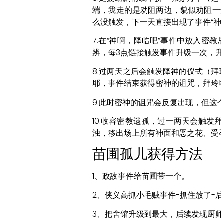
端，我走的是劝阻两边，貌似劝阻一
么没触发，下一天直接出现了事件“神
7.在“神啊，降临吧”事件中放入
辨，每3点链接触发事件升级一次，
8.过两天之后会触发降神的仪式（
耶，事件结束获得密神的诅咒，拜玲
9.此时密神的诅咒会反复出现，但
10.收容密教遗孤，过一两天会触
浊，移出场上所有神面和恶之花、受
苗圃孤儿获得方法
1、政敌事件给苗圃带一个。
2、侠义高抓小毛贼事件-抓住放了
3、把舍馆升级到最大，后续发现厨