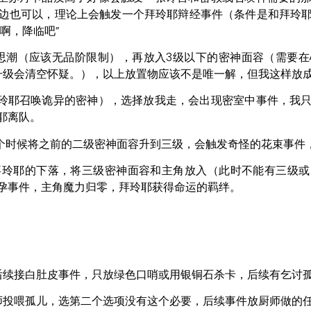
边也可以，理论上会触发一个拜玲耶辩经事件（条件是和拜玲
啊，降临吧”
密教思潮（应该无品阶限制），再放入3级以下的密神面容（需要
升级会清空怀疑。），以上放置物应该不是唯一解，但我这样放
拜玲耶召唤诡异的密神），选择放我走，会出现密室中事件，我
耶离队。
这个时候将之前的二级密神面容升到三级，会触发奇怪的花束事件
发拜玲耶的下落，将三级密神面容和主角放入（此时不能有三级
孕事件，主角魔力归零，拜玲耶获得命运的羁绊。
-后续接白肚皮事件，只放绿色口哨或用银铜石杀卡，后续有乞讨
师投喂孤儿，选第二个选项没有这个必要，后续事件放厨师做的