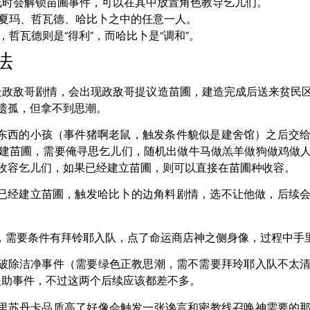
线时会解锁苗圃事件，可以在其中放置角色教导乞儿们。
入夏玛、哲瓦德、哈比卜之中的任意一人。
，哲瓦德则是“得利”，而哈比卜是“调和”。
法
常走政敌哥剧情，会出现政敌哥提议造苗圃，建造完成后送来贫民
遗孤，但拿不到思潮。
偷东西的小孩（事件猪啊老鼠，触发条件貌似是建舍馆）之后交
建苗圃，需要俺寻思乞儿们，随机出做牛马做羔羊做狗做鸡做
收容乞儿们，如果已经建立苗圃，则可以直接在苗圃种收容。
且已经建立苗圃，触发哈比卜的边角料剧情，选不让他做，后续
孤，需要条件有拜铃耶入队，点了命运商店神之侧身像，过程中手
发破除洁净事件（需要绿色正教思潮，需不需要拜玲耶入队不太
援助事件，不过这两个后续应该都差不多。
这里苏丹卡品质高了好像会触发一张谗言和密教线召唤神需要的