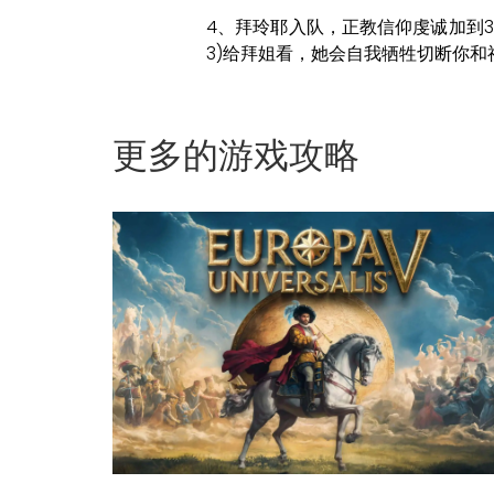
4、拜玲耶入队，正教信仰虔诚加到
3)给拜姐看，她会自我牺牲切断你
更多的游戏攻略