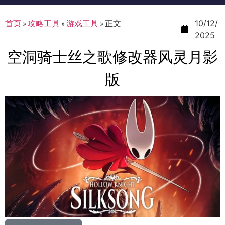
首页
»
攻略工具
»
游戏工具
»
正文
10/12/
2025
空洞骑士丝之歌修改器风灵月影
版