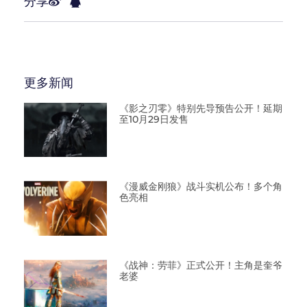
分享
更多新闻
《影之刃零》特别先导预告公开！延期
至10月29日发售
《漫威金刚狼》战斗实机公布！多个角
色亮相
《战神：劳菲》正式公开！主角是奎爷
老婆