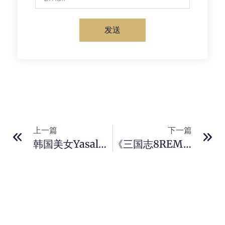
发送
上一篇
下一篇
韩国美女Yasal新美图鉴赏 身材性感
《三国志8REMAKE 威力加强版》预告发布 支持中文配音